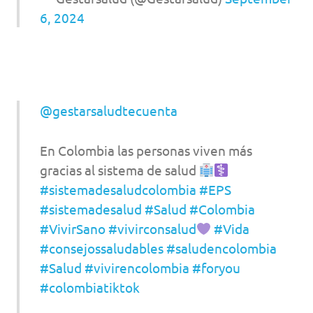
6, 2024
@gestarsaludtecuenta
En Colombia las personas viven más
gracias al sistema de salud
#sistemadesaludcolombia
#EPS
#sistemadesalud
#Salud
#Colombia
#VivirSano
#vivirconsalud
#Vida
#consejossaludables
#saludencolombia
#Salud
#vivirencolombia
#foryou
#colombiatiktok