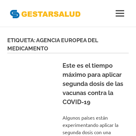
Gestarsal
MENÚ
Asociación
Saltar
de
Empresas
al
ETIQUETA:
AGENCIA EUROPEA DEL
Gestoras
contenido
MEDICAMENTO
del
Aseguramiento
de
Este es el tiempo
la
máximo para aplicar
Salud
segunda dosis de las
vacunas contra la
COVID-19
Algunos países están
experimentando aplicar la
segunda dosis con una