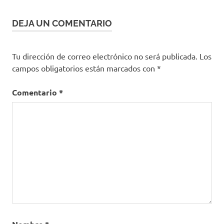
Ministerio
de Salud
DEJA UN COMENTARIO
MinSalud
recomendaciones
Tu dirección de correo electrónico no será publicada.
Los
salud
campos obligatorios están marcados con
*
Tapabocas
vacuna
Comentario
*
vacunación