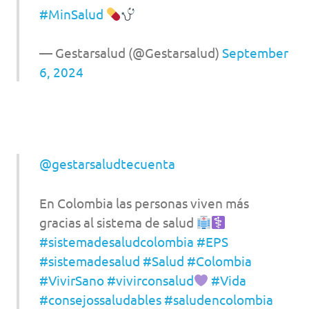
#MinSalud
— Gestarsalud (@Gestarsalud)
September
6, 2024
@gestarsaludtecuenta
En Colombia las personas viven más
gracias al sistema de salud
#sistemadesaludcolombia
#EPS
#sistemadesalud
#Salud
#Colombia
#VivirSano
#vivirconsalud
#Vida
#consejossaludables
#saludencolombia