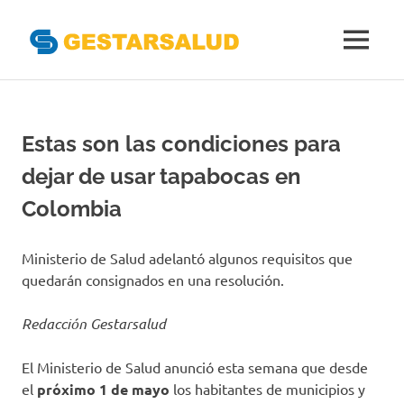
Gestarsal
MENÚ
Asociación
Saltar
de
al
Empresas
Gestoras
contenido
Estas son las condiciones para
del
Aseguramiento
dejar de usar tapabocas en
de
la
Colombia
Salud
Ministerio de Salud adelantó algunos requisitos que
quedarán consignados en una resolución.
Redacción Gestarsalud
El Ministerio de Salud anunció esta semana que desde
el
próximo 1 de mayo
los habitantes de municipios y