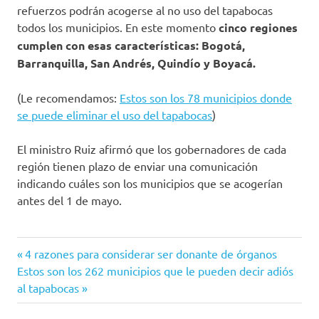
refuerzos podrán acogerse al no uso del tapabocas
todos los municipios. En este momento
cinco regiones
cumplen con esas características: Bogotá,
Barranquilla, San Andrés, Quindío y Boyacá.
(Le recomendamos:
Estos son los 78 municipios donde
se puede eliminar el uso del tapabocas
)
El ministro Ruiz afirmó que los gobernadores de cada
región tienen plazo de enviar una comunicación
indicando cuáles son los municipios que se acogerían
antes del 1 de mayo.
colombia
Entrada
Navegación
4 razones para considerar ser donante de órganos
Coronavirus
Siguiente
anterior:
Estos son los 262 municipios que le pueden decir adiós
de
entrada:
al tapabocas
COVID-
19
entradas