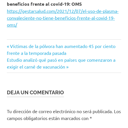
beneficios frente al covid-19: OMS
https://gestarsalud.com/2021/12/07/el-uso-de-plasma-
convaleciente-no-tiene-beneficios-frente-al-covid-19-
oms/
antiviral
Entrada
Navegación
Víctimas de la pólvora han aumentado 45 por ciento
Paxlovid
anterior:
frente a la temporada pasada
de
Siguiente
Estudio analizó qué pasó en países que comenzaron a
entrada:
exigir el carné de vacunación
entradas
DEJA UN COMENTARIO
Tu dirección de correo electrónico no será publicada.
Los
campos obligatorios están marcados con
*