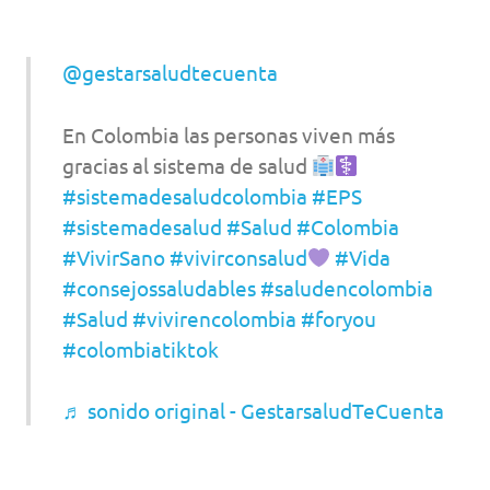
@gestarsaludtecuenta
En Colombia las personas viven más
gracias al sistema de salud
#sistemadesaludcolombia
#EPS
#sistemadesalud
#Salud
#Colombia
#VivirSano
#vivirconsalud
#Vida
#consejossaludables
#saludencolombia
#Salud
#vivirencolombia
#foryou
#colombiatiktok
♬ sonido original - GestarsaludTeCuenta