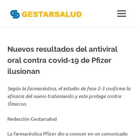
Gestarsal
MENÚ
Asociación
Saltar
de
al
Empresas
Gestoras
contenido
Nuevos resultados del antiviral
del
Aseguramiento
oral contra covid-19 de Pfizer
de
la
ilusionan
Salud
Según la farmacéutica, el estudio de fase 2-3 confirma la
eficacia del nuevo tratamiento y este protege contra
Ómicron.
Redacción Gestarsalud
La farmacéutica Pfizer dio a conocer en un comunicado