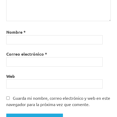
violencia
sexual
contra
niños
prevención
Nombre
*
Proyecto de
Ley 220
Cámara de
representantes
Correo electrónico
*
Proyecto
de Ley
314 de
2020
Web
Senado
realidad
colombiana
Guarda mi nombre, correo electrónico y web en este
Sistema
navegador para la próxima vez que comente.
Nacional
de Alertas