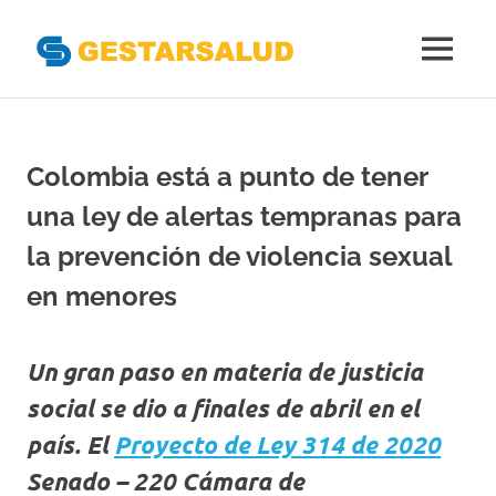
Gestarsal
MENÚ
Asociación
Saltar
de
al
Empresas
Gestoras
contenido
Colombia está a punto de tener
del
Aseguramiento
una ley de alertas tempranas para
de
la
la prevención de violencia sexual
Salud
en menores
Un gran paso en materia de justicia
social se dio a finales de abril en el
país. El
Proyecto de Ley 314 de 2020
Senado – 220 Cámara de