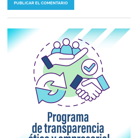
Tempranas
Sistema
Penal Oral
Acusatorio
Violencia
sexual