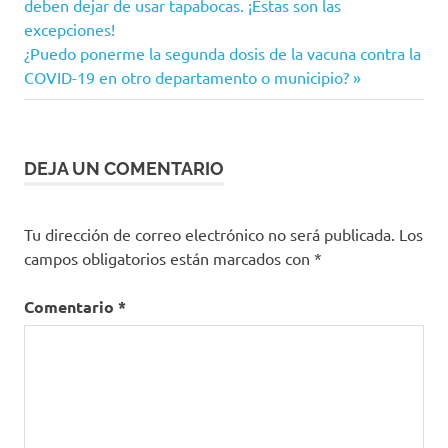
anterior:
deben dejar de usar tapabocas. ¡Estas son las
de
Adolescentes
excepciones!
Siguiente
¿Puedo ponerme la segunda dosis de la vacuna contra la
alertas
entradas
tempranas
entrada:
COVID-19 en otro departamento o municipio?
Cifras
Fiscalía
General
DEJA UN COMENTARIO
de la
Nación
niños
Tu dirección de correo electrónico no será publicada.
Los
Niños Niñas y
campos obligatorios están marcados con
*
Adolescentes
Comentario
*
Plan
Estratégico
Integral
para la
Atención y
Prevención
de