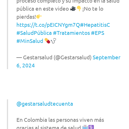
proceso completo y su impacto en la salud
pública en este video
¡No te lo
pierdas!
https://t.co/pEICNYgm7Q
#HepatitisC
#SaludPública
#Tratamientos
#EPS
#MinSalud
— Gestarsalud (@Gestarsalud)
September
6, 2024
@gestarsaludtecuenta
En Colombia las personas viven más
gracias al sistema de salud