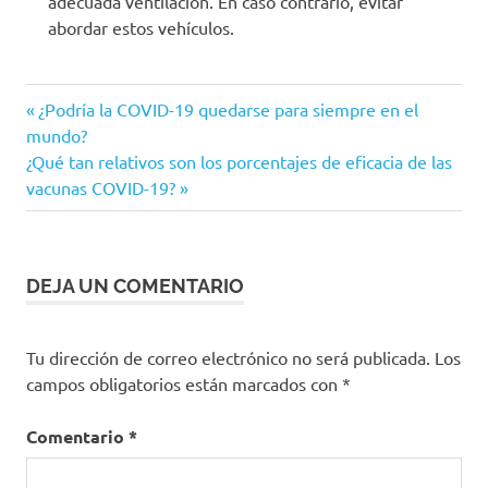
adecuada ventilación. En caso contrario, evitar
abordar estos vehículos.
Aglomeraciones
Entrada
Navegación
¿Podría la COVID-19 quedarse para siempre en el
Alcaldía
anterior:
mundo?
de
de
Siguiente
¿Qué tan relativos son los porcentajes de eficacia de las
Bogotá
entrada:
vacunas COVID-19?
entradas
alternativas
Claudia
López
DEJA UN COMENTARIO
Coronavirus
COVID-
19
Tu dirección de correo electrónico no será publicada.
Los
campos obligatorios están marcados con
*
recomendaciones
Transmilenio
Comentario
*
Transporte
público