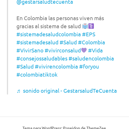
@gestarsaludtecuenta
En Colombia las personas viven más
gracias al sistema de salud
#sistemadesaludcolombia
#EPS
#sistemadesalud
#Salud
#Colombia
#VivirSano
#vivirconsalud
#Vida
#consejossaludables
#saludencolombia
#Salud
#vivirencolombia
#foryou
#colombiatiktok
♬ sonido original - GestarsaludTeCuenta
Tema para WordPress: Poseidon de ThemeZee.