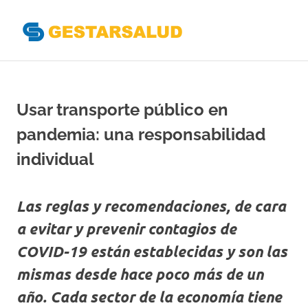
Gestarsal
Asociación
Saltar
de
al
Empresas
Gestoras
contenido
Usar transporte público en
del
Aseguramiento
pandemia: una responsabilidad
de
la
individual
Salud
Las reglas y recomendaciones, de cara
a evitar y prevenir contagios de
COVID-19 están establecidas y son las
mismas desde hace poco más de un
año. Cada sector de la economía tiene