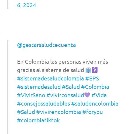
6, 2024
@gestarsaludtecuenta
En Colombia las personas viven más
gracias al sistema de salud
#sistemadesaludcolombia
#EPS
#sistemadesalud
#Salud
#Colombia
#VivirSano
#vivirconsalud
#Vida
#consejossaludables
#saludencolombia
#Salud
#vivirencolombia
#foryou
#colombiatiktok