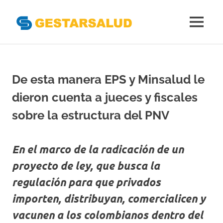
Gestarsal
MENÚ
Asociación
Saltar
de
al
Empresas
Gestoras
contenido
De esta manera EPS y Minsalud le
del
Aseguramiento
dieron cuenta a jueces y fiscales
de
la
sobre la estructura del PNV
Salud
En el marco de la radicación de un
proyecto de ley, que busca la
regulación para que privados
importen, distribuyan, comercialicen y
vacunen a los colombianos dentro del