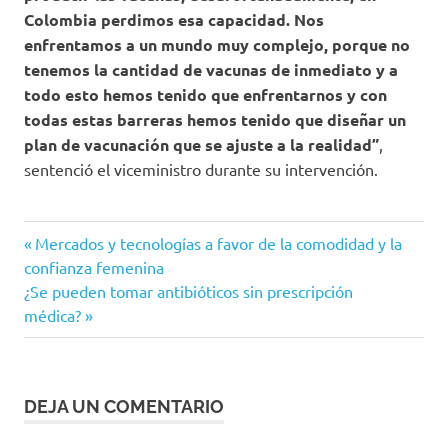
Colombia perdimos esa capacidad. Nos
enfrentamos a un mundo muy complejo, porque no
tenemos la cantidad de vacunas de inmediato y a
todo esto hemos tenido que enfrentarnos y con
todas estas barreras hemos tenido que diseñar un
plan de vacunación que se ajuste a la realidad”
,
sentenció el viceministro durante su intervención.
actores
Entrada
Navegación
Mercados y tecnologías a favor de la comodidad y la
ederación
anterior:
confianza femenina
de
Nacional
Siguiente
¿Se pueden tomar antibióticos sin prescripción
de
entrada:
médica?
entradas
Colegio
de Jueces
y Fiscales
Foro
DEJA UN COMENTARIO
Gestarsalud