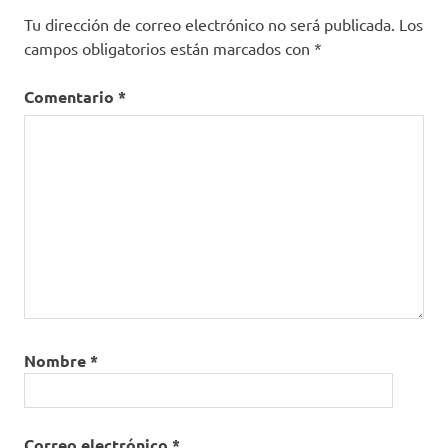
Mutual
Tu dirección de correo electrónico no será publicada.
Los
Ser
campos obligatorios están marcados con
*
EPS
preparación
Comentario
*
Proceso
Responsabilidad
Nombre
*
Correo electrónico
*