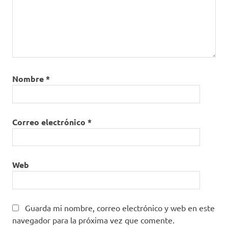
subsidiado
Salario
Mínimo
Legal
Diario
Vigente
Nombre
*
Salario
Mínimo
Legal
Mensual
Correo electrónico
*
Vigente
Web
Guarda mi nombre, correo electrónico y web en este
navegador para la próxima vez que comente.