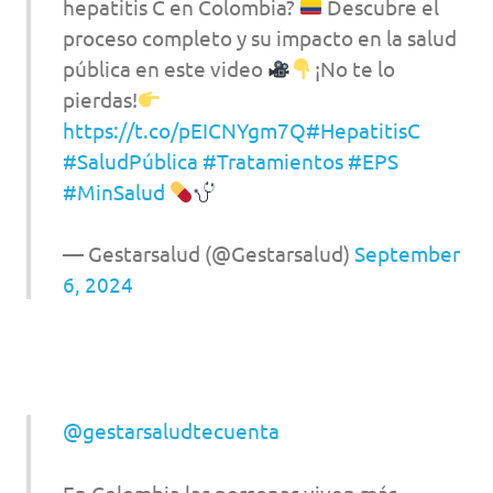
hepatitis C en Colombia?
Descubre el
proceso completo y su impacto en la salud
pública en este video
¡No te lo
pierdas!
https://t.co/pEICNYgm7Q
#HepatitisC
#SaludPública
#Tratamientos
#EPS
#MinSalud
— Gestarsalud (@Gestarsalud)
September
6, 2024
@gestarsaludtecuenta
En Colombia las personas viven más