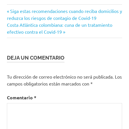
2021
Entrada
Navegación
Siga estas recomendaciones cuando reciba domicilios y
colombia
anterior:
reduzca los riesgos de contagio de Covid-19
de
Siguiente
Costa Atlántica colombiana: cuna de un tratamiento
Comisión
entrada:
efectivo contra el Covid-19
de
entradas
Regulación
en Salud
copagos
DEJA UN COMENTARIO
Costos
cuota
moderadora
Tu dirección de correo electrónico no será publicada.
Los
campos obligatorios están marcados con
*
Ministero
de
Educación
Comentario
*
MinSalud
Régimen
contributivo
Régimen