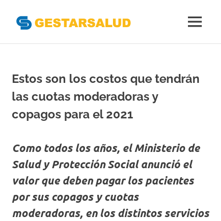
Gestarsal
MENÚ
Asociación
Saltar
de
al
Empresas
Gestoras
contenido
Estos son los costos que tendrán
del
Aseguramiento
las cuotas moderadoras y
de
la
copagos para el 2021
Salud
Como todos los años, el Ministerio de
Salud y Protección Social anunció el
valor que deben pagar los pacientes
por sus copagos y cuotas
moderadoras, en los distintos servicios