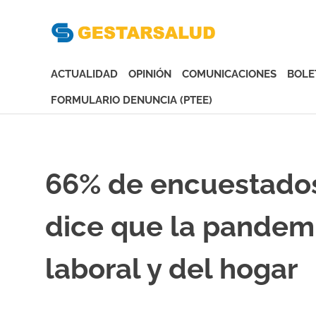
Gesta
Asociación
de
ACTUALIDAD
OPINIÓN
COMUNICACIONES
BOLE
Empresas
Gestoras
FORMULARIO DENUNCIA (PTEE)
del
Saltar
Aseguramiento
al
de
contenido
la
66% de encuestados
Salud
dice que la pandem
laboral y del hogar