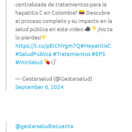
centralizada de tratamientos para la
hepatitis C en Colombia?
Descubre
el proceso completo y su impacto en la
salud pública en este video
¡No te
lo pierdas!
https://t.co/pEICNYgm7Q
#HepatitisC
#SaludPública
#Tratamientos
#EPS
#MinSalud
— Gestarsalud (@Gestarsalud)
September 6, 2024
@gestarsaludtecuenta