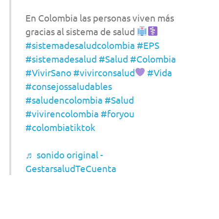
En Colombia las personas viven más
gracias al sistema de salud
#sistemadesaludcolombia
#EPS
#sistemadesalud
#Salud
#Colombia
#VivirSano
#vivirconsalud
#Vida
#consejossaludables
#saludencolombia
#Salud
#vivirencolombia
#foryou
#colombiatiktok
♬ sonido original -
GestarsaludTeCuenta