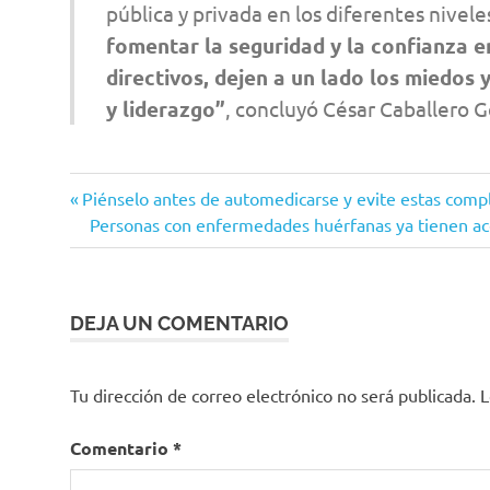
pública y privada en los diferentes nivel
fomentar la seguridad y la confianza 
directivos, dejen a un lado los miedos
y liderazgo”
, concluyó César Caballero G
AFIDRO
Entrada
Navegación
Piénselo antes de automedicarse y evite estas comp
Cifras y
anterior:
Siguiente
Personas con enfermedades huérfanas ya tienen acce
de
Conceptos
entrada:
Mpdera
entradas
personal
DEJA UN COMENTARIO
en salud
salarios
Tu dirección de correo electrónico no será publicada.
L
sector
salud
Comentario
*