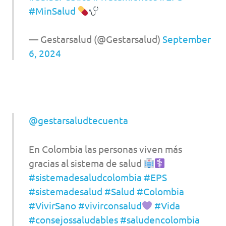
#MinSalud
— Gestarsalud (@Gestarsalud)
September
6, 2024
@gestarsaludtecuenta
En Colombia las personas viven más
gracias al sistema de salud
#sistemadesaludcolombia
#EPS
#sistemadesalud
#Salud
#Colombia
#VivirSano
#vivirconsalud
#Vida
#consejossaludables
#saludencolombia