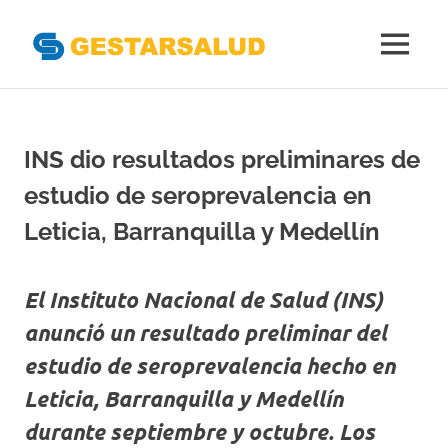
Gestarsal
MENÚ
Asociación
Saltar
de
al
Empresas
Gestoras
contenido
INS dio resultados preliminares de
del
Aseguramiento
estudio de seroprevalencia en
de
la
Leticia, Barranquilla y Medellín
Salud
El Instituto Nacional de Salud (INS)
anunció un resultado preliminar del
estudio de seroprevalencia hecho en
Leticia, Barranquilla y Medellín
durante septiembre y octubre. Los