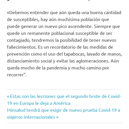
«Debemos entender que aún queda una buena cantidad
de susceptibles, hay aún muchísima población que
puede generar un nuevo pico ascendente. Siempre que
quede un remanente poblacional susceptible de ser
contagiado, tendremos la posibilidad de tener nuevos
fallecimientos. Es un recordatorio de las medidas de
prevención como el uso del tapabocas, lavado de manos,
distanciamiento social y evitar las aglomeraciones. Aún
queda mucho de la pandemia y mucho camino por
recorrer”.
Barranquilla
Entrada
Navegación
Estas son las lecciones que el segundo brote de Covid-
estudio de
anterior:
19 en Europa le deja a América
de
seroprevalencia
Siguiente
Minsalud tendrá que exigir de nuevo prueba Covid-19 a
entrada:
viajeros internacionales
Instituto
entradas
Nacional
de Salud