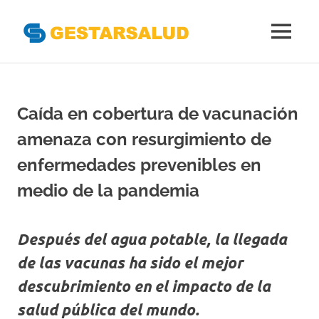
Gestarsal
MENÚ
Asociación
Saltar
de
al
Empresas
Gestoras
contenido
Caída en cobertura de vacunación
del
Aseguramiento
amenaza con resurgimiento de
de
la
enfermedades prevenibles en
Salud
medio de la pandemia
Después del agua potable, la llegada
de las vacunas ha sido el mejor
descubrimiento en el impacto de la
salud pública del mundo.