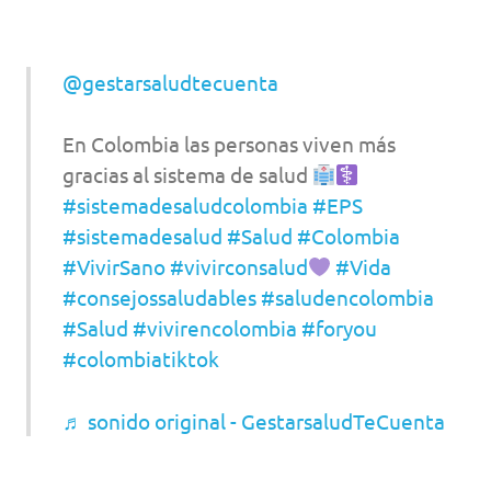
@gestarsaludtecuenta
En Colombia las personas viven más
gracias al sistema de salud
#sistemadesaludcolombia
#EPS
#sistemadesalud
#Salud
#Colombia
#VivirSano
#vivirconsalud
#Vida
#consejossaludables
#saludencolombia
#Salud
#vivirencolombia
#foryou
#colombiatiktok
♬ sonido original - GestarsaludTeCuenta