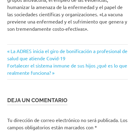
humanizar la amenaza de la enfermedad y el papel de
las sociedades científicas y organizaciones. «La vacuna
previene una enfermedad y el sufrimiento que genera y
son tremendamente costo-efectivas».
Enfermedades
Entrada
Navegación
La ADRES inicia el giro de bonificación a profesional de
prevenibles
anterior:
salud que atiende Covid-19
con
de
Siguiente
Fortalecer el sistema inmune de sus hijos ¿qué es lo que
vacunación
entrada:
realmente funciona?
entradas
José
Mojica
Llamado
DEJA UN COMENTARIO
MinSalud
PAI
preocupación
Tu dirección de correo electrónico no será publicada.
Los
campos obligatorios están marcados con
*
vacunación