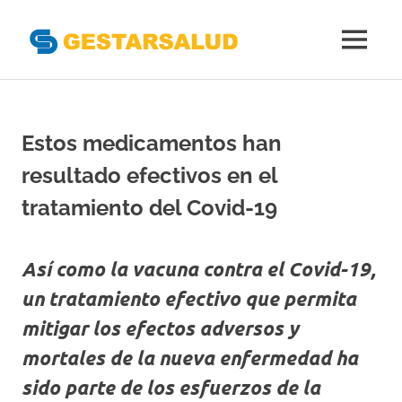
Gestarsal
MENÚ
Asociación
Saltar
de
al
Empresas
Gestoras
contenido
Estos medicamentos han
del
Aseguramiento
resultado efectivos en el
de
la
tratamiento del Covid-19
Salud
Así como la vacuna contra el Covid-19,
un tratamiento efectivo que permita
mitigar los efectos adversos y
mortales de la nueva enfermedad ha
sido parte de los esfuerzos de la