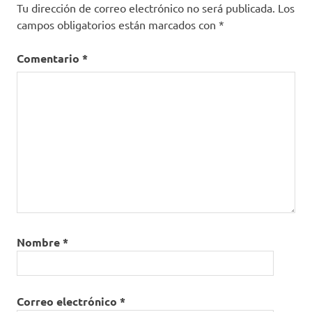
Hidroxicloroquina
Tu dirección de correo electrónico no será publicada.
Los
Lopinavir
campos obligatorios están marcados con
*
medicamentos
Comentario
*
Plasma de
convalecientes
recomendaciones
Remdesivir
Ritonavir
tratamiento
Nombre
*
Correo electrónico
*