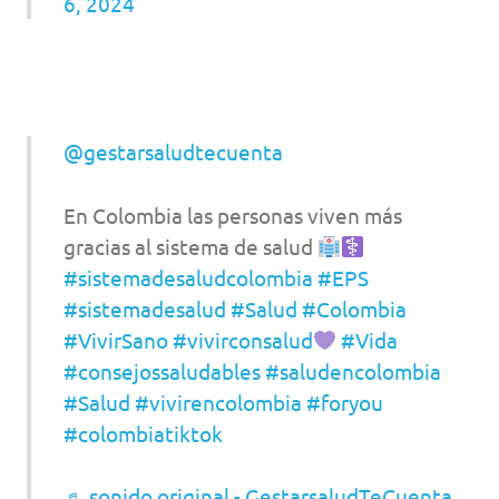
6, 2024
@gestarsaludtecuenta
En Colombia las personas viven más
gracias al sistema de salud
#sistemadesaludcolombia
#EPS
#sistemadesalud
#Salud
#Colombia
#VivirSano
#vivirconsalud
#Vida
#consejossaludables
#saludencolombia
#Salud
#vivirencolombia
#foryou
#colombiatiktok
♬ sonido original - GestarsaludTeCuenta