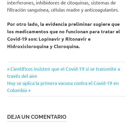
interferones, inhibidores de citoquinas, sistemas de
filtración sanguínea, células madre y anticoagulantes.
Por otro lado, la evidencia preliminar sugiere que
los medicamentos que no funcionan para tratar el
Covid-19 son: Lopinavir y Ritonavir e
Hidroxicloroquina y Cloroquina.
Cloroquina
Entrada
Navegación
Científicos insisten que el Covid-19 sí se transmite a
Contraindicaciones
anterior:
través del aire
de
Siguiente
Hoy se aplica la primera vacuna contra el Covid-19 en
Coronavirus
entrada:
Colombia
COVID-
entradas
19
Dexametasona
Favipiravir
DEJA UN COMENTARIO
heparina