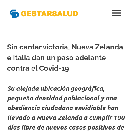
Gestarsal
MENÚ
Asociación
Saltar
de
al
Empresas
Gestoras
contenido
Sin cantar victoria, Nueva Zelanda
del
Aseguramiento
e Italia dan un paso adelante
de
la
contra el Covid-19
Salud
Su alejada ubicación geográfica,
pequeña densidad poblacional y una
obediencia ciudadana envidiable han
llevado a Nueva Zelanda a cumplir 100
días libre de nuevos casos positivos de