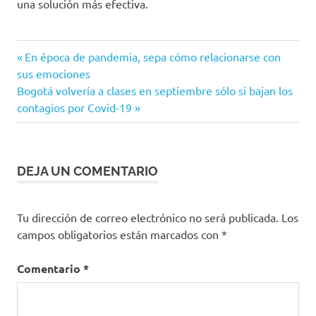
una solución más efectiva.
Coronavirus
Entrada
Navegación
En época de pandemia, sepa cómo relacionarse con
COVID-
anterior:
sus emociones
de
19
Siguiente
Bogotá volvería a clases en septiembre sólo si bajan los
entrada:
contagios por Covid-19
Italia
entradas
Nueva
Zelanda
Recuperación
DEJA UN COMENTARIO
Tu dirección de correo electrónico no será publicada.
Los
campos obligatorios están marcados con
*
Comentario
*