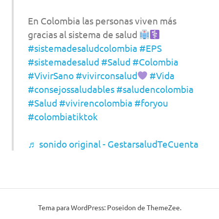
En Colombia las personas viven más
gracias al sistema de salud
#sistemadesaludcolombia
#EPS
#sistemadesalud
#Salud
#Colombia
#VivirSano
#vivirconsalud
#Vida
#consejossaludables
#saludencolombia
#Salud
#vivirencolombia
#foryou
#colombiatiktok
♬ sonido original - GestarsaludTeCuenta
Tema para WordPress: Poseidon de ThemeZee.