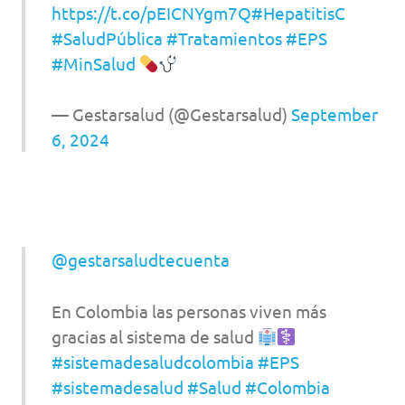
https://t.co/pEICNYgm7Q
#HepatitisC
#SaludPública
#Tratamientos
#EPS
#MinSalud
— Gestarsalud (@Gestarsalud)
September
6, 2024
@gestarsaludtecuenta
En Colombia las personas viven más
gracias al sistema de salud
#sistemadesaludcolombia
#EPS
#sistemadesalud
#Salud
#Colombia