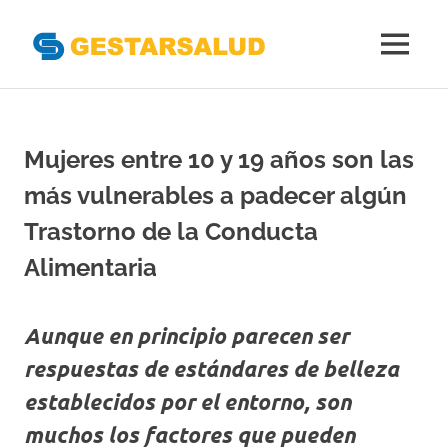
Gestarsal
MENÚ
Asociación
Saltar
de
al
Empresas
Gestoras
contenido
Mujeres entre 10 y 19 años son las
del
Aseguramiento
más vulnerables a padecer algún
de
la
Trastorno de la Conducta
Salud
Alimentaria
Aunque en principio parecen ser
respuestas de estándares de belleza
establecidos por el entorno, son
muchos los factores que pueden