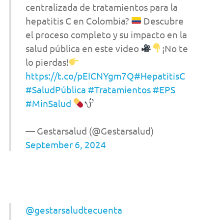
centralizada de tratamientos para la
hepatitis C en Colombia?
Descubre
el proceso completo y su impacto en la
salud pública en este video
¡No te
lo pierdas!
https://t.co/pEICNYgm7Q
#HepatitisC
#SaludPública
#Tratamientos
#EPS
#MinSalud
— Gestarsalud (@Gestarsalud)
September 6, 2024
@gestarsaludtecuenta