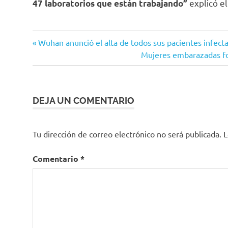
explicó el
47 laboratorios que están trabajando”
Coronavirus
Entrada
Navegación
Wuhan anunció el alta de todos sus pacientes infect
COVID-
anterior:
Siguiente
Mujeres embarazadas fo
de
19
entrada:
INS
entradas
Kits
DEJA UN COMENTARIO
Laboratorios
Tu dirección de correo electrónico no será publicada.
L
Comentario
*