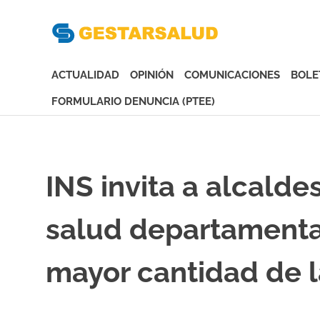
Gesta
Asociación
de
ACTUALIDAD
OPINIÓN
COMUNICACIONES
BOLE
Empresas
Gestoras
FORMULARIO DENUNCIA (PTEE)
del
Saltar
Aseguramiento
al
de
contenido
la
INS invita a alcalde
Salud
salud departamental
mayor cantidad de l