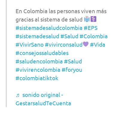
En Colombia las personas viven más
gracias al sistema de salud
#sistemadesaludcolombia
#EPS
#sistemadesalud
#Salud
#Colombia
#VivirSano
#vivirconsalud
#Vida
#consejossaludables
#saludencolombia
#Salud
#vivirencolombia
#foryou
#colombiatiktok
♬ sonido original -
GestarsaludTeCuenta