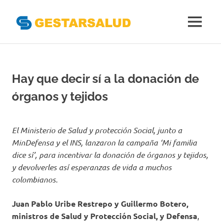
Gestarsal
MENÚ
Asociación
Saltar
de
al
Empresas
Gestoras
contenido
Hay que decir sí a la donación de
del
Aseguramiento
órganos y tejidos
de
la
Salud
El Ministerio de Salud y protección Social, junto a
MinDefensa y el INS, lanzaron la campaña ‘Mi familia
dice sí’, para incentivar la donación de órganos y tejidos,
y devolverles así esperanzas de vida a muchos
colombianos.
Juan Pablo Uribe Restrepo y Guillermo Botero,
ministros de Salud y Protección Social, y Defensa
,