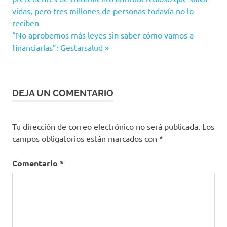
de
Donación
vidas, pero tres millones de personas todavía no lo
de
reciben
entradas
organos
Siguiente
“No aprobemos más leyes sin saber cómo vamos a
Gestarsalud
entrada:
financiarlas”: Gestarsalud
DEJA UN COMENTARIO
Tu dirección de correo electrónico no será publicada.
Los
campos obligatorios están marcados con
*
Comentario
*