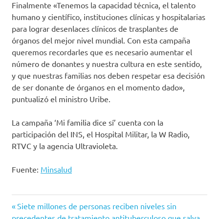
Finalmente «Tenemos la capacidad técnica, el talento
humano y científico, instituciones clínicas y hospitalarias
para lograr desenlaces clínicos de trasplantes de
órganos del mejor nivel mundial. Con esta campaña
queremos recordarles que es necesario aumentar el
número de donantes y nuestra cultura en este sentido,
y que nuestras familias nos deben respetar esa decisión
de ser donante de órganos en el momento dado»,
puntualizó el ministro Uribe.
La campaña ‘Mi familia dice sí’ cuenta con la
participación del INS, el Hospital Militar, la W Radio,
RTVC y la agencia Ultravioleta.
Fuente:
Minsalud
Congreso
Entrada
Navegación
Siete millones de personas reciben niveles sin
Gestarsalud
anterior:
precedentes de tratamiento antituberculoso que salva