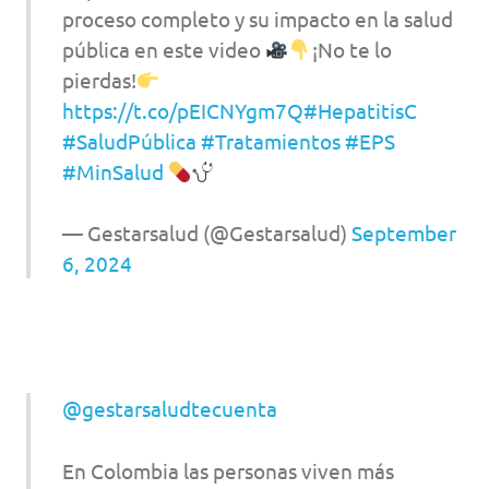
proceso completo y su impacto en la salud
pública en este video
¡No te lo
pierdas!
https://t.co/pEICNYgm7Q
#HepatitisC
#SaludPública
#Tratamientos
#EPS
#MinSalud
— Gestarsalud (@Gestarsalud)
September
6, 2024
@gestarsaludtecuenta
En Colombia las personas viven más