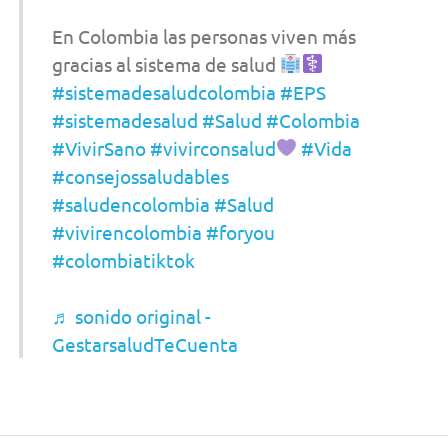
En Colombia las personas viven más
gracias al sistema de salud
#sistemadesaludcolombia
#EPS
#sistemadesalud
#Salud
#Colombia
#VivirSano
#vivirconsalud
#Vida
#consejossaludables
#saludencolombia
#Salud
#vivirencolombia
#foryou
#colombiatiktok
♬ sonido original -
GestarsaludTeCuenta