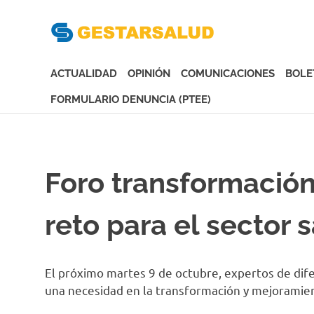
Gesta
Asociación
de
ACTUALIDAD
OPINIÓN
COMUNICACIONES
BOLE
Empresas
Gestoras
FORMULARIO DENUNCIA (PTEE)
del
Saltar
Aseguramiento
al
de
contenido
la
Foro transformación
Salud
reto para el sector 
El próximo martes 9 de octubre, expertos de dif
una necesidad en la transformación y mejoramient