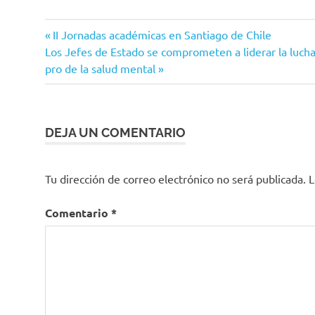
Entrada
Navegación
II Jornadas académicas en Santiago de Chile
Siguiente
anterior:
Los Jefes de Estado se comprometen a liderar la lucha
de
entrada:
pro de la salud mental
entradas
DEJA UN COMENTARIO
Tu dirección de correo electrónico no será publicada.
L
Comentario
*