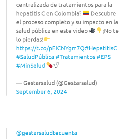
centralizada de tratamientos para la
hepatitis C en Colombia?
Descubre
el proceso completo y su impacto en la
salud pública en este video
¡No te
lo pierdas!
https://t.co/pEICNYgm7Q
#HepatitisC
#SaludPública
#Tratamientos
#EPS
#MinSalud
— Gestarsalud (@Gestarsalud)
September 6, 2024
@gestarsaludtecuenta