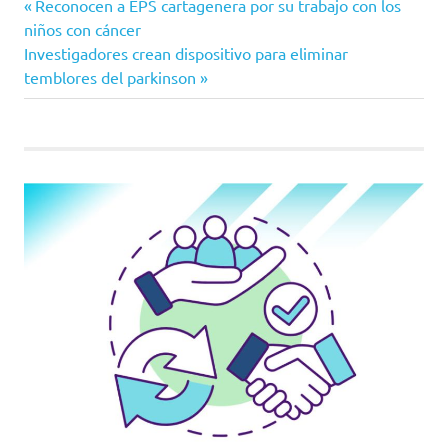
Entrada
Navegación
Reconocen a EPS cartagenera por su trabajo con los
Salud
anterior:
niños con cáncer
de
Coosalud
Siguiente
Investigadores crean dispositivo para eliminar
entrada:
temblores del parkinson
Emssanar
entradas
Gestarsalud
MinSalud
Saludvida