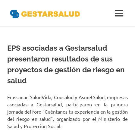
Gestarsal
MENÚ
Asociación
Saltar
de
al
Empresas
Gestoras
contenido
EPS asociadas a Gestarsalud
del
Aseguramiento
presentaron resultados de sus
de
la
proyectos de gestión de riesgo en
Salud
salud
Emssanar, SaludVida, Coosalud y AsmetSalud, empresas
asociadas a Gestarsalud, participaron en la primera
jornada del foro “Cuéntanos tu experiencia en la gestión
del riesgo en salud”, organizado por el Ministerio de
Salud y Protección Social.