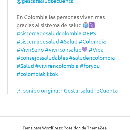
@gestarsaludtecuenta
En Colombia las personas viven más
gracias al sistema de salud
#sistemadesaludcolombia
#EPS
#sistemadesalud
#Salud
#Colombia
#VivirSano
#vivirconsalud
#Vida
#consejossaludables
#saludencolombia
#Salud
#vivirencolombia
#foryou
#colombiatiktok
♬ sonido original - GestarsaludTeCuenta
Tema para WordPress: Poseidon de ThemeZee.