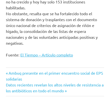
no ha crecido y hoy hay solo 153 instituciones
habilitadas.
No obstante, resalta que se ha fortalecido todo el
sistema de donación y trasplantes con el documento
único nacional de criterios de asignación de riñón e
hígado, la consolidación de las listas de espera
nacionales y de las voluntades anticipadas positivas y
negativas.
Fuente:
El Tiempo – Artículo completo
Cirugías
Entrada
Navegación
Ambuq presente en el primer encuentro social de EPS
colombia
anterior:
solidarias
de
Siguiente
Datos recientes revelan los altos niveles de resistencia a
Donación
entrada:
los antibióticos en todo el mundo
de
entradas
organos
El
Tiempo