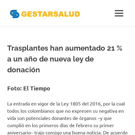
Gestarsal
MENÚ
Asociación
Saltar
de
al
Empresas
Gestoras
contenido
Trasplantes han aumentado 21 %
del
Aseguramiento
a un año de nueva ley de
de
la
donación
Salud
Foto: El Tiempo
La entrada en vigor de la Ley 1805 del 2016, por la cual
todos los colombianos que no expresen su negativa en
vida son potenciales donantes de órganos –y que
cumplió en los primeros días de febrero su primer
aniversario– trajo consigo una buena noticia. De acuerdo