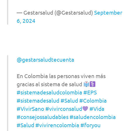
— Gestarsalud (@Gestarsalud)
September
6, 2024
@gestarsaludtecuenta
En Colombia las personas viven más
gracias al sistema de salud
#sistemadesaludcolombia
#EPS
#sistemadesalud
#Salud
#Colombia
#VivirSano
#vivirconsalud
#Vida
#consejossaludables
#saludencolombia
#Salud
#vivirencolombia
#foryou