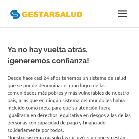
Gestarsal
MENÚ
Asociación
Saltar
de
al
Empresas
Gestoras
contenido
Ya no hay vuelta atrás,
del
Aseguramiento
¡generemos confianza!
de
la
Salud
Desde hace casi 24 años tenemos un sistema de salud
que se puede denominar el gran logro de las
comunidades más pobres y más vulnerables de nuestro
país, a las que en ningún sistema del mundo les había
incluido como meta para que su atención fuera
igualitaria en derechos, equitativa en riesgos a las de las
personas con capacidad de pago y financiado
solidariamente por todos.
Nuestro sistema no solo las incluyó, sino que ya están