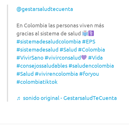
@gestarsaludtecuenta
En Colombia las personas viven más
gracias al sistema de salud
#sistemadesaludcolombia
#EPS
#sistemadesalud
#Salud
#Colombia
#VivirSano
#vivirconsalud
#Vida
#consejossaludables
#saludencolombia
#Salud
#vivirencolombia
#foryou
#colombiatiktok
♬ sonido original - GestarsaludTeCuenta