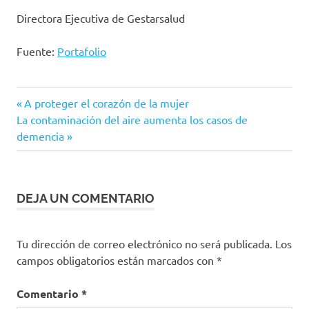
Directora Ejecutiva de Gestarsalud
Fuente:
Portafolio
eps
Entrada
Navegación
A proteger el corazón de la mujer
Gestarsalud
Siguiente
anterior:
La contaminación del aire aumenta los casos de
de
entrada:
demencia
ips
paz
entradas
DEJA UN COMENTARIO
Tu dirección de correo electrónico no será publicada.
Los
campos obligatorios están marcados con
*
Comentario
*