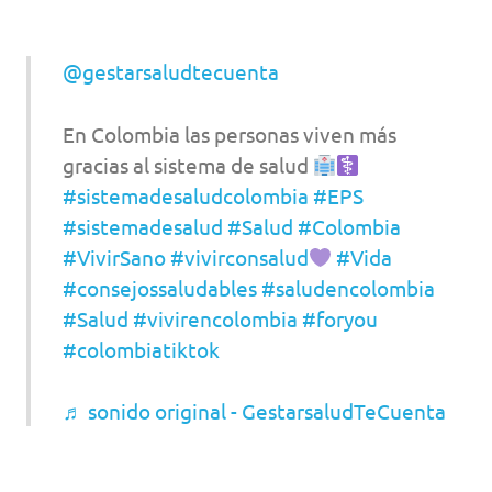
@gestarsaludtecuenta
En Colombia las personas viven más
gracias al sistema de salud
#sistemadesaludcolombia
#EPS
#sistemadesalud
#Salud
#Colombia
#VivirSano
#vivirconsalud
#Vida
#consejossaludables
#saludencolombia
#Salud
#vivirencolombia
#foryou
#colombiatiktok
♬ sonido original - GestarsaludTeCuenta