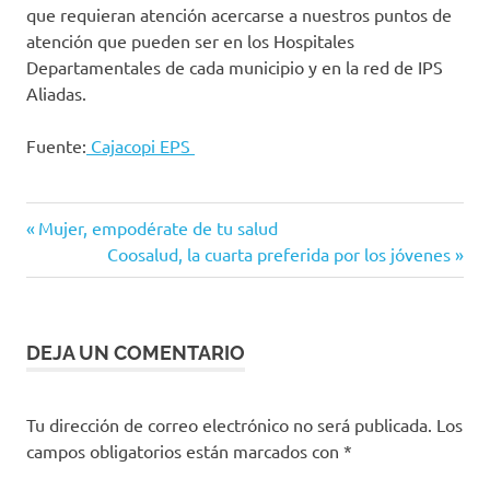
que requieran atención acercarse a nuestros puntos de
atención que pueden ser en los Hospitales
Departamentales de cada municipio y en la red de IPS
Aliadas.
Fuente:
Cajacopi EPS
Cajacopi
Entrada
Navegación
Mujer, empodérate de tu salud
EPS
anterior:
Siguiente
Coosalud, la cuarta preferida por los jóvenes
de
eps
entrada:
hipertension
entradas
DEJA UN COMENTARIO
Tu dirección de correo electrónico no será publicada.
Los
campos obligatorios están marcados con
*