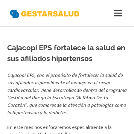
Gestarsal
MENÚ
Asociación
Saltar
de
al
Empresas
Gestoras
contenido
Cajacopi EPS fortalece la salud en
del
Aseguramiento
sus afiliados hipertensos
de
la
Salud
Cajacopi EPS, con el propósito de fortalecer la salud de
sus afiliados especialmente el manejo en el riesgo
cardiovascular, viene desarrollando dentro del programa
Gestión del Riesgo la Estrategia “Al Ritmo De Tu
Corazón”, que comprende la atención a patologías como
la hipertensión y la diabetes.
En este mes nos enfocaremos especialmente a la