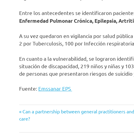
Entre los antecedentes se identificaron paciente
Enfermedad Pulmonar Crónica, Epilepsia, Artriti
A su vez quedaron en vigilancia por salud públic
2 por Tuberculosis, 100 por Infección respiratori
En cuanto a la vulnerabilidad, se lograron ident
situación de discapacidad, 219 niños y niñas y 10
de personas que presentaron riesgos de suicidio 
Fuente:
Emssanar EPS
Emssanar
Entrada
Navegación
Can a partnership between general practitioners a
Mocoa
anterior:
care?
de