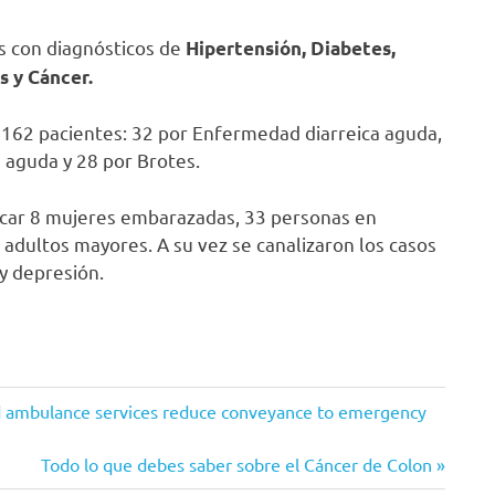
s con diagnósticos de
Hipertensión, Diabetes,
s y Cáncer.
a 162 pacientes: 32 por Enfermedad diarreica aguda,
a aguda y 28 por Brotes.
ificar 8 mujeres embarazadas, 33 personas en
3 adultos mayores. A su vez se canalizaron los casos
y depresión.
nd ambulance services reduce conveyance to emergency
Siguiente
Todo lo que debes saber sobre el Cáncer de Colon
entrada: