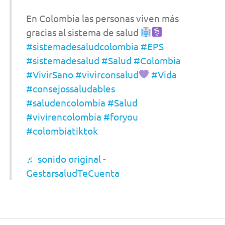
En Colombia las personas viven más
gracias al sistema de salud
#sistemadesaludcolombia
#EPS
#sistemadesalud
#Salud
#Colombia
#VivirSano
#vivirconsalud
#Vida
#consejossaludables
#saludencolombia
#Salud
#vivirencolombia
#foryou
#colombiatiktok
♬ sonido original -
GestarsaludTeCuenta