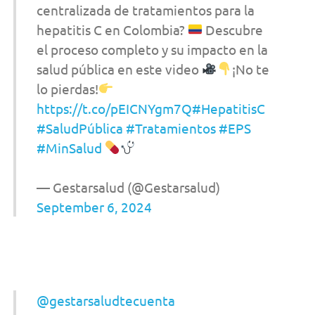
centralizada de tratamientos para la
hepatitis C en Colombia?
Descubre
el proceso completo y su impacto en la
salud pública en este video
¡No te
lo pierdas!
https://t.co/pEICNYgm7Q
#HepatitisC
#SaludPública
#Tratamientos
#EPS
#MinSalud
— Gestarsalud (@Gestarsalud)
September 6, 2024
@gestarsaludtecuenta