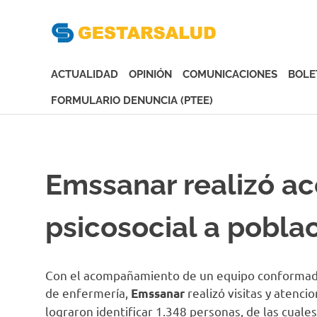
Gesta
Asociación
de
ACTUALIDAD
OPINIÓN
COMUNICACIONES
BOLE
Empresas
Gestoras
FORMULARIO DENUNCIA (PTEE)
del
Saltar
Aseguramiento
al
de
contenido
la
Emssanar realizó 
Salud
psicosocial a pobla
Con el acompañamiento de un equipo conformado p
de enfermería,
realizó visitas y atenci
Emssanar
lograron identificar 1.348 personas, de las cuale