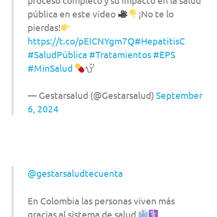
pública en este video
¡No te lo
pierdas!
https://t.co/pEICNYgm7Q
#HepatitisC
#SaludPública
#Tratamientos
#EPS
#MinSalud
— Gestarsalud (@Gestarsalud)
September
6, 2024
@gestarsaludtecuenta
En Colombia las personas viven más
gracias al sistema de salud