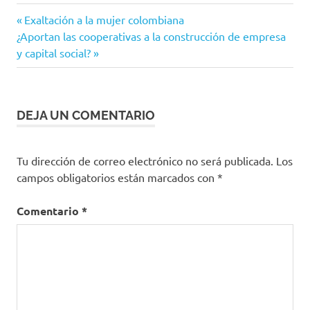
lactancia
Entrada
Navegación
Exaltación a la mujer colombiana
materna
Siguiente
anterior:
¿Aportan las cooperativas a la construcción de empresa
de
salud
entrada:
y capital social?
entradas
DEJA UN COMENTARIO
Tu dirección de correo electrónico no será publicada.
Los
campos obligatorios están marcados con
*
Comentario
*