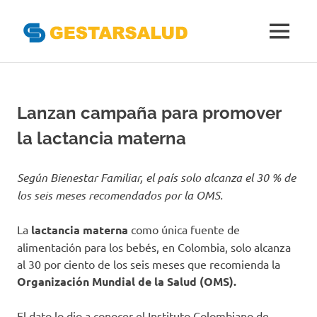
Gestarsal
MENÚ
Asociación
Saltar
de
al
Empresas
Gestoras
contenido
Lanzan campaña para promover
del
Aseguramiento
la lactancia materna
de
la
Salud
Según Bienestar Familiar, el país solo alcanza el 30 % de
los seis meses recomendados por la OMS.
La
lactancia materna
como única fuente de
alimentación para los bebés, en Colombia, solo alcanza
al 30 por ciento de los seis meses que recomienda la
Organización Mundial de la Salud (OMS).
El dato lo dio a conocer el Instituto Colombiano de