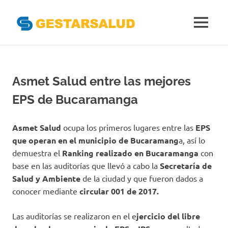
Gestarsal
MENÚ
Asociación
Saltar
de
al
Empresas
Gestoras
contenido
Asmet Salud entre las mejores
del
Aseguramiento
EPS de Bucaramanga
de
la
Salud
Asmet Salud
ocupa los primeros lugares entre las
EPS
que operan en el municipio de Bucaramang
a, así lo
demuestra el
Ranking realizado en Bucaramanga
con
base en las auditorías que llevó a cabo la
Secretaría de
Salud y Ambiente
de la ciudad y que fueron dados a
conocer mediante
circular 001 de 2017.
Las auditorías se realizaron en el e
jercicio del libre