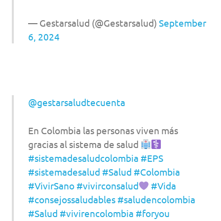
— Gestarsalud (@Gestarsalud)
September
6, 2024
@gestarsaludtecuenta
En Colombia las personas viven más
gracias al sistema de salud
#sistemadesaludcolombia
#EPS
#sistemadesalud
#Salud
#Colombia
#VivirSano
#vivirconsalud
#Vida
#consejossaludables
#saludencolombia
#Salud
#vivirencolombia
#foryou