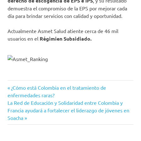
derecho de escogencia de EPS e IPS
, y su resultado
demuestra el compromiso de la EPS por mejorar cada
día para brindar servicios con calidad y oportunidad.
Actualmente Asmet Salud atiente cerca de 46 mil
usuarios en el
Régimien Subsidiado.
Asmet
Entrada
Navegación
¿Cómo está Colombia en el tratamiento de
Salud
anterior:
enfermedades raras?
de
bucaramanga
Siguiente
La Red de Educación y Solidaridad entre Colombia y
entrada:
Francia ayudará a fortalecer el liderazgo de jóvenes en
eps
entradas
Soacha