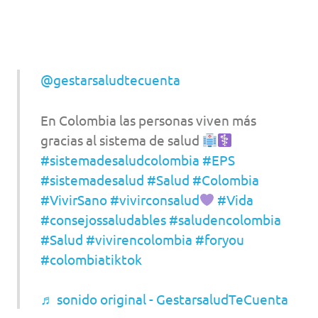
@gestarsaludtecuenta
En Colombia las personas viven más
gracias al sistema de salud
#sistemadesaludcolombia
#EPS
#sistemadesalud
#Salud
#Colombia
#VivirSano
#vivirconsalud
#Vida
#consejossaludables
#saludencolombia
#Salud
#vivirencolombia
#foryou
#colombiatiktok
♬ sonido original - GestarsaludTeCuenta