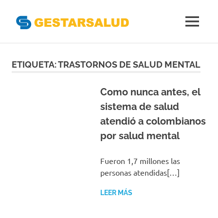
Gestarsal
MENÚ
Asociación
Saltar
de
Empresas
al
ETIQUETA:
TRASTORNOS DE SALUD MENTAL
Gestoras
contenido
del
Aseguramiento
Como nunca antes, el
de
sistema de salud
la
atendió a colombianos
Salud
por salud mental
Fueron 1,7 millones las
personas atendidas[…]
LEER MÁS