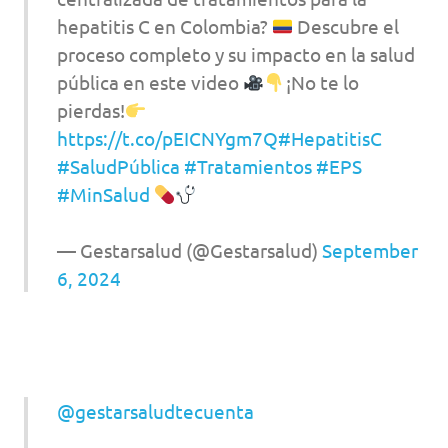
hepatitis C en Colombia?
Descubre el
proceso completo y su impacto en la salud
pública en este video
¡No te lo
pierdas!
https://t.co/pEICNYgm7Q
#HepatitisC
#SaludPública
#Tratamientos
#EPS
#MinSalud
— Gestarsalud (@Gestarsalud)
September
6, 2024
@gestarsaludtecuenta