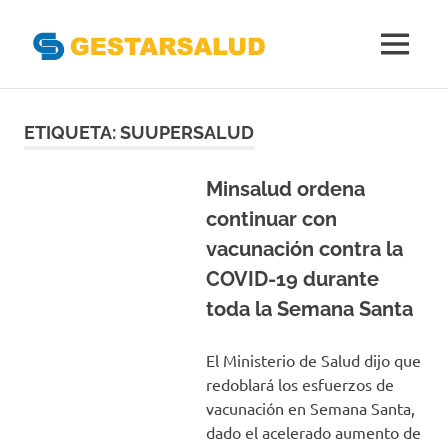
Gestarsal
MENÚ
Asociación
Saltar
de
Empresas
al
ETIQUETA:
SUUPERSALUD
Gestoras
contenido
del
Aseguramiento
Minsalud ordena
de
continuar con
la
vacunación contra la
Salud
COVID-19 durante
toda la Semana Santa
El Ministerio de Salud dijo que
redoblará los esfuerzos de
vacunación en Semana Santa,
dado el acelerado aumento de