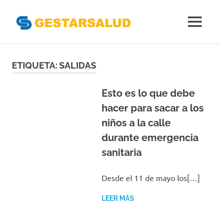
Gestarsal
MENÚ
Asociación
Saltar
de
Empresas
al
ETIQUETA:
SALIDAS
Gestoras
contenido
del
Aseguramiento
Esto es lo que debe
de
hacer para sacar a los
la
niños a la calle
Salud
durante emergencia
sanitaria
Desde el 11 de mayo los[…]
LEER MÁS