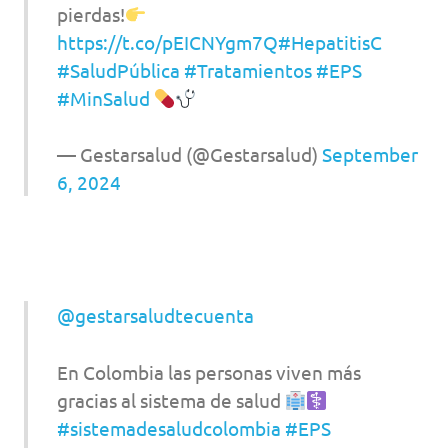
pierdas!
https://t.co/pEICNYgm7Q
#HepatitisC
#SaludPública
#Tratamientos
#EPS
#MinSalud
— Gestarsalud (@Gestarsalud)
September
6, 2024
@gestarsaludtecuenta
En Colombia las personas viven más
gracias al sistema de salud
#sistemadesaludcolombia
#EPS