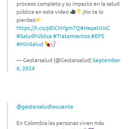
proceso completo y su impacto en la salud
pública en este video
¡No te lo
pierdas!
https://t.co/pEICNYgm7Q
#HepatitisC
#SaludPública
#Tratamientos
#EPS
#MinSalud
— Gestarsalud (@Gestarsalud)
September
6, 2024
@gestarsaludtecuenta
En Colombia las personas viven más