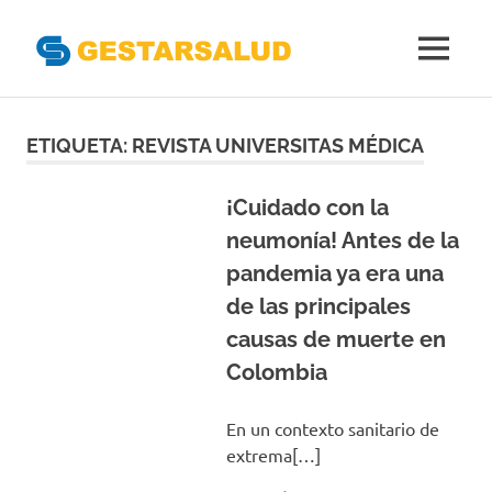
Gestarsal
MENÚ
Asociación
Saltar
de
Empresas
al
ETIQUETA:
REVISTA UNIVERSITAS MÉDICA
Gestoras
contenido
del
Aseguramiento
¡Cuidado con la
de
neumonía! Antes de la
la
pandemia ya era una
Salud
de las principales
causas de muerte en
Colombia
En un contexto sanitario de
extrema[…]