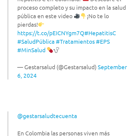
proceso completo y su impacto en la salud
pública en este video
¡No te lo
pierdas!
https://t.co/pEICNYgm7Q
#HepatitisC
#SaludPública
#Tratamientos
#EPS
#MinSalud
— Gestarsalud (@Gestarsalud)
September
6, 2024
@gestarsaludtecuenta
En Colombia las personas viven más