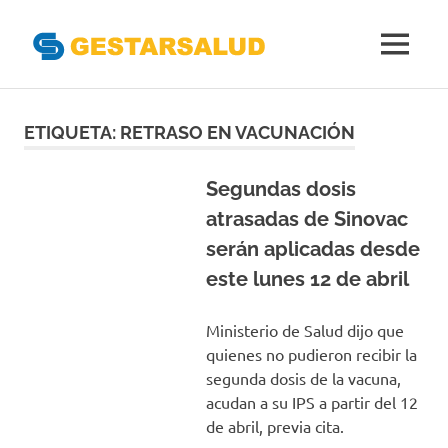
Gestarsal
MENÚ
Asociación
Saltar
de
Empresas
al
ETIQUETA:
RETRASO EN VACUNACIÓN
Gestoras
contenido
del
Aseguramiento
Segundas dosis
de
atrasadas de Sinovac
la
serán aplicadas desde
Salud
este lunes 12 de abril
Ministerio de Salud dijo que
quienes no pudieron recibir la
segunda dosis de la vacuna,
acudan a su IPS a partir del 12
de abril, previa cita.