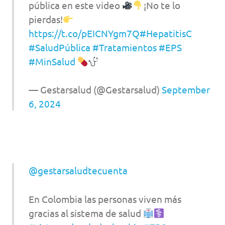
pública en este video
¡No te lo
pierdas!
https://t.co/pEICNYgm7Q
#HepatitisC
#SaludPública
#Tratamientos
#EPS
#MinSalud
— Gestarsalud (@Gestarsalud)
September
6, 2024
@gestarsaludtecuenta
En Colombia las personas viven más
gracias al sistema de salud