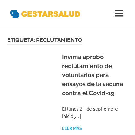
Gestarsal
MENÚ
Asociación
Saltar
de
Empresas
al
ETIQUETA:
RECLUTAMIENTO
Gestoras
contenido
del
Aseguramiento
Invima aprobó
de
reclutamiento de
la
voluntarios para
Salud
ensayos de la vacuna
contra el Covid-19
El lunes 21 de septiembre
inició[…]
LEER MÁS