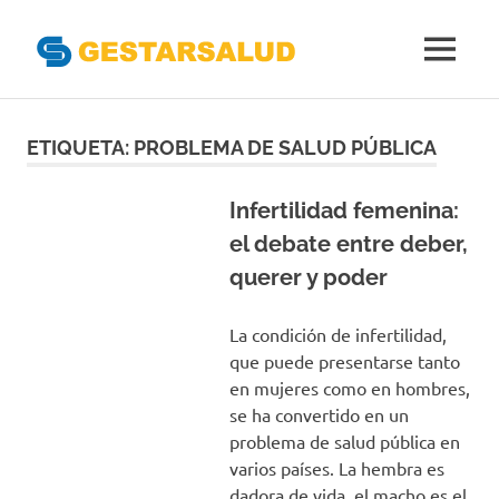
Gestarsal
MENÚ
Asociación
Saltar
de
Empresas
al
ETIQUETA:
PROBLEMA DE SALUD PÚBLICA
Gestoras
contenido
del
Aseguramiento
Infertilidad femenina:
de
el debate entre deber,
la
querer y poder
Salud
La condición de infertilidad,
que puede presentarse tanto
en mujeres como en hombres,
se ha convertido en un
problema de salud pública en
varios países. La hembra es
dadora de vida, el macho es el