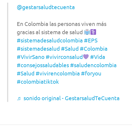
@gestarsaludtecuenta
En Colombia las personas viven más
gracias al sistema de salud
#sistemadesaludcolombia
#EPS
#sistemadesalud
#Salud
#Colombia
#VivirSano
#vivirconsalud
#Vida
#consejossaludables
#saludencolombia
#Salud
#vivirencolombia
#foryou
#colombiatiktok
♬ sonido original - GestarsaludTeCuenta