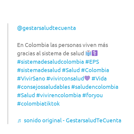
@gestarsaludtecuenta
En Colombia las personas viven más
gracias al sistema de salud
#sistemadesaludcolombia
#EPS
#sistemadesalud
#Salud
#Colombia
#VivirSano
#vivirconsalud
#Vida
#consejossaludables
#saludencolombia
#Salud
#vivirencolombia
#foryou
#colombiatiktok
♬ sonido original - GestarsaludTeCuenta