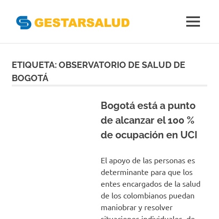
Gestarsal
MENÚ
Asociación
Saltar
de
Empresas
al
ETIQUETA:
OBSERVATORIO DE SALUD DE
Gestoras
contenido
BOGOTÁ
del
Aseguramiento
de
Bogotá está a punto
la
de alcanzar el 100 %
Salud
de ocupación en UCI
El apoyo de las personas es
determinante para que los
entes encargados de la salud
de los colombianos puedan
maniobrar y resolver
situaciones individuales, de