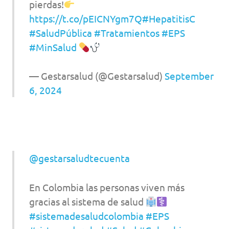
pierdas!
https://t.co/pEICNYgm7Q
#HepatitisC
#SaludPública
#Tratamientos
#EPS
#MinSalud
— Gestarsalud (@Gestarsalud)
September
6, 2024
@gestarsaludtecuenta
En Colombia las personas viven más
gracias al sistema de salud
#sistemadesaludcolombia
#EPS