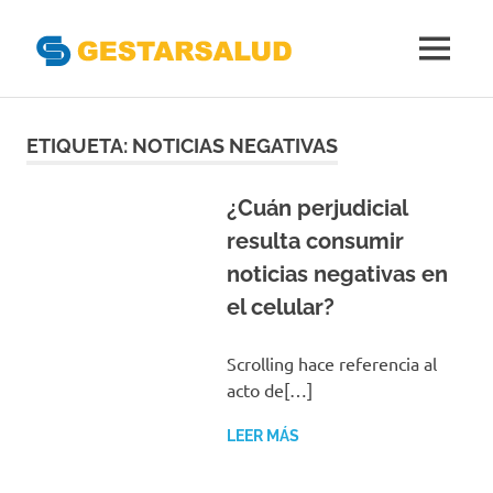
Gestarsal
MENÚ
Asociación
Saltar
de
Empresas
al
ETIQUETA:
NOTICIAS NEGATIVAS
Gestoras
contenido
del
Aseguramiento
¿Cuán perjudicial
de
resulta consumir
la
noticias negativas en
Salud
el celular?
Scrolling hace referencia al
acto de[…]
LEER MÁS