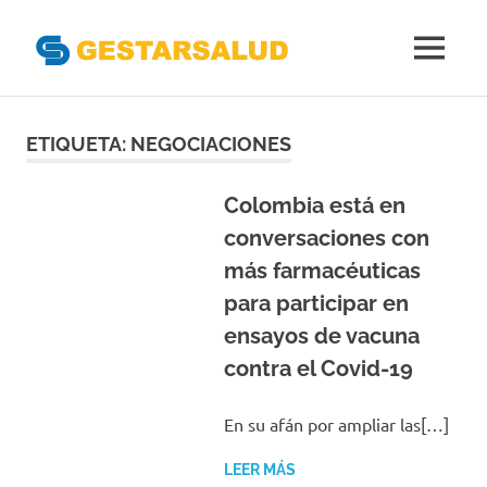
Gestarsal
MENÚ
Asociación
Saltar
de
Empresas
al
ETIQUETA:
NEGOCIACIONES
Gestoras
contenido
del
Aseguramiento
Colombia está en
de
conversaciones con
la
más farmacéuticas
Salud
para participar en
ensayos de vacuna
contra el Covid-19
En su afán por ampliar las[…]
LEER MÁS