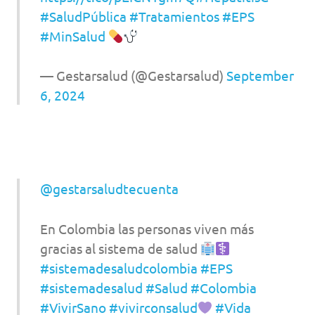
#SaludPública
#Tratamientos
#EPS
#MinSalud
— Gestarsalud (@Gestarsalud)
September
6, 2024
@gestarsaludtecuenta
En Colombia las personas viven más
gracias al sistema de salud
#sistemadesaludcolombia
#EPS
#sistemadesalud
#Salud
#Colombia
#VivirSano
#vivirconsalud
#Vida