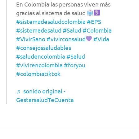
En Colombia las personas viven más
gracias al sistema de salud
#sistemadesaludcolombia
#EPS
#sistemadesalud
#Salud
#Colombia
#VivirSano
#vivirconsalud
#Vida
#consejossaludables
#saludencolombia
#Salud
#vivirencolombia
#foryou
#colombiatiktok
♬ sonido original -
GestarsaludTeCuenta