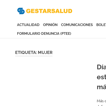
Gesta
Asociación
de
ACTUALIDAD
OPINIÓN
COMUNICACIONES
BOLE
Empresas
Gestoras
FORMULARIO DENUNCIA (PTEE)
del
Saltar
Aseguramiento
al
de
contenido
ETIQUETA:
MUJER
la
Salud
Día
es
má
Más q