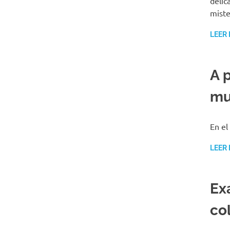
delic
miste
LEER
A 
mu
En e
LEER
Ex
co