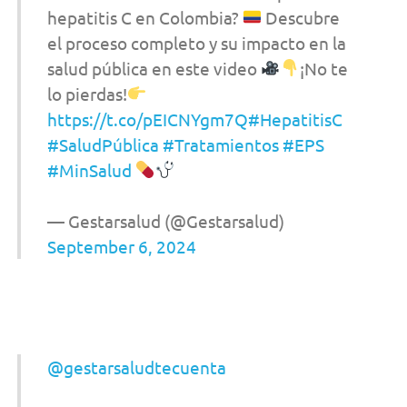
hepatitis C en Colombia?
Descubre
el proceso completo y su impacto en la
salud pública en este video
¡No te
lo pierdas!
https://t.co/pEICNYgm7Q
#HepatitisC
#SaludPública
#Tratamientos
#EPS
#MinSalud
— Gestarsalud (@Gestarsalud)
September 6, 2024
@gestarsaludtecuenta