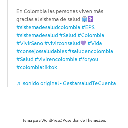
En Colombia las personas viven más
gracias al sistema de salud
#sistemadesaludcolombia
#EPS
#sistemadesalud
#Salud
#Colombia
#VivirSano
#vivirconsalud
#Vida
#consejossaludables
#saludencolombia
#Salud
#vivirencolombia
#foryou
#colombiatiktok
♬ sonido original - GestarsaludTeCuenta
Tema para WordPress: Poseidon de ThemeZee.