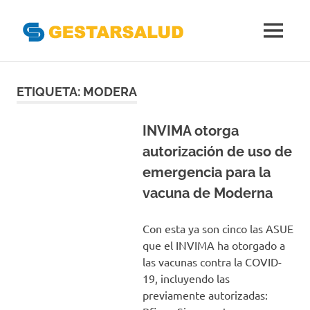
Gestarsal
MENÚ
Asociación
Saltar
de
Empresas
al
ETIQUETA:
MODERA
Gestoras
contenido
del
Aseguramiento
INVIMA otorga
de
autorización de uso de
la
emergencia para la
Salud
vacuna de Moderna
Con esta ya son cinco las ASUE
que el INVIMA ha otorgado a
las vacunas contra la COVID-
19, incluyendo las
previamente autorizadas: