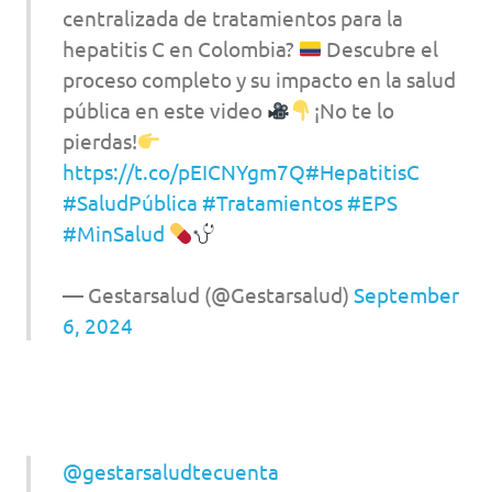
centralizada de tratamientos para la
hepatitis C en Colombia?
Descubre el
proceso completo y su impacto en la salud
pública en este video
¡No te lo
pierdas!
https://t.co/pEICNYgm7Q
#HepatitisC
#SaludPública
#Tratamientos
#EPS
#MinSalud
— Gestarsalud (@Gestarsalud)
September
6, 2024
@gestarsaludtecuenta