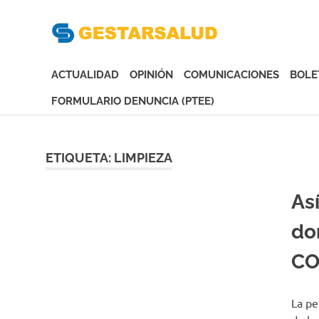
Gesta
Asociación
de
ACTUALIDAD
OPINIÓN
COMUNICACIONES
BOLE
Empresas
Gestoras
FORMULARIO DENUNCIA (PTEE)
del
Saltar
Aseguramiento
al
de
contenido
ETIQUETA:
LIMPIEZA
la
Salud
As
do
CO
La pe