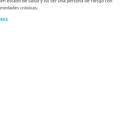
en estado de salud y no ser una persona de riesgo con
medades crónicas.
 MÁS