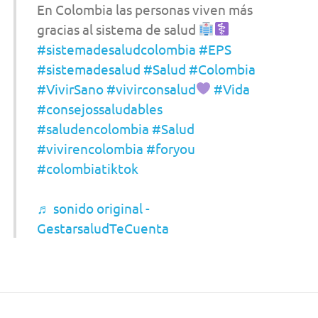
En Colombia las personas viven más
gracias al sistema de salud
#sistemadesaludcolombia
#EPS
#sistemadesalud
#Salud
#Colombia
#VivirSano
#vivirconsalud
#Vida
#consejossaludables
#saludencolombia
#Salud
#vivirencolombia
#foryou
#colombiatiktok
♬ sonido original -
GestarsaludTeCuenta