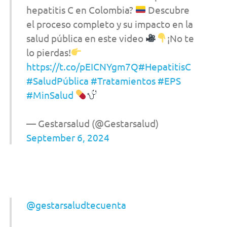
hepatitis C en Colombia?
Descubre
el proceso completo y su impacto en la
salud pública en este video
¡No te
lo pierdas!
https://t.co/pEICNYgm7Q
#HepatitisC
#SaludPública
#Tratamientos
#EPS
#MinSalud
— Gestarsalud (@Gestarsalud)
September 6, 2024
@gestarsaludtecuenta