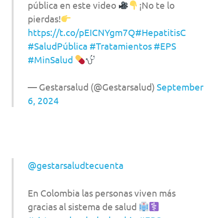
pública en este video
¡No te lo
pierdas!
https://t.co/pEICNYgm7Q
#HepatitisC
#SaludPública
#Tratamientos
#EPS
#MinSalud
— Gestarsalud (@Gestarsalud)
September
6, 2024
@gestarsaludtecuenta
En Colombia las personas viven más
gracias al sistema de salud