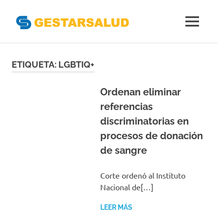
Gestarsal
MENÚ
Asociación
Saltar
de
Empresas
al
ETIQUETA:
LGBTIQ+
Gestoras
contenido
del
Aseguramiento
Ordenan eliminar
de
referencias
la
discriminatorias en
Salud
procesos de donación
de sangre
Corte ordenó al Instituto
Nacional de[…]
LEER MÁS