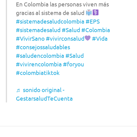
En Colombia las personas viven más
gracias al sistema de salud
#sistemadesaludcolombia
#EPS
#sistemadesalud
#Salud
#Colombia
#VivirSano
#vivirconsalud
#Vida
#consejossaludables
#saludencolombia
#Salud
#vivirencolombia
#foryou
#colombiatiktok
♬ sonido original -
GestarsaludTeCuenta