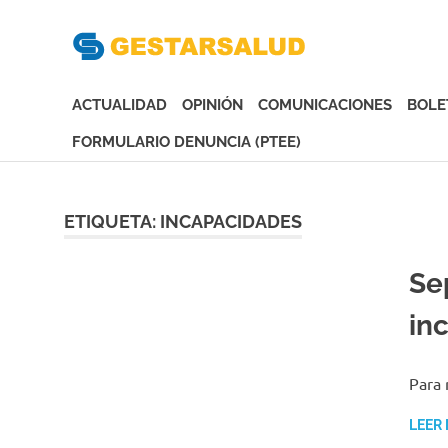
Gesta
Asociación
de
ACTUALIDAD
OPINIÓN
COMUNICACIONES
BOLE
Empresas
Gestoras
FORMULARIO DENUNCIA (PTEE)
del
Saltar
Aseguramiento
al
de
contenido
ETIQUETA:
INCAPACIDADES
la
Salud
Se
in
Para 
LEER