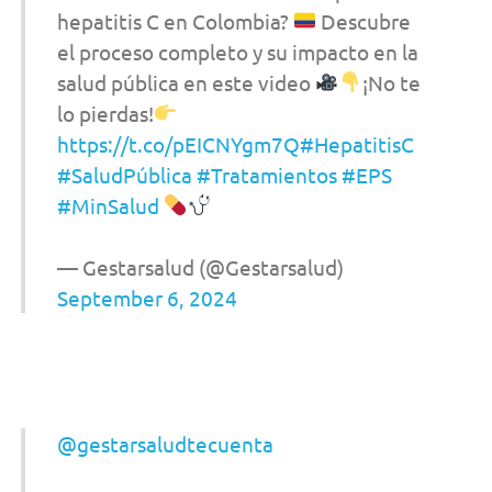
hepatitis C en Colombia?
Descubre
el proceso completo y su impacto en la
salud pública en este video
¡No te
lo pierdas!
https://t.co/pEICNYgm7Q
#HepatitisC
#SaludPública
#Tratamientos
#EPS
#MinSalud
— Gestarsalud (@Gestarsalud)
September 6, 2024
@gestarsaludtecuenta