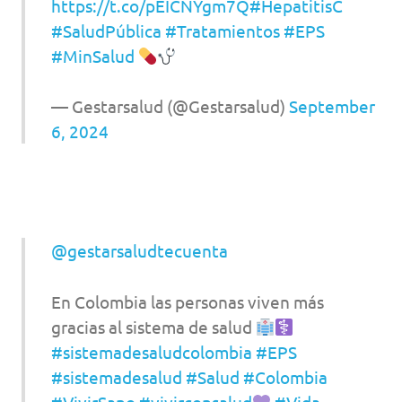
https://t.co/pEICNYgm7Q
#HepatitisC
#SaludPública
#Tratamientos
#EPS
#MinSalud
— Gestarsalud (@Gestarsalud)
September
6, 2024
@gestarsaludtecuenta
En Colombia las personas viven más
gracias al sistema de salud
#sistemadesaludcolombia
#EPS
#sistemadesalud
#Salud
#Colombia
#VivirSano
#vivirconsalud
#Vida