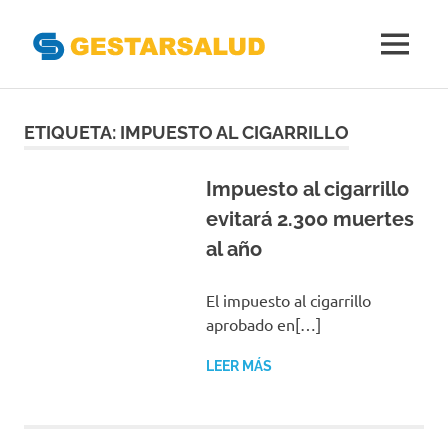
Gestarsal
MENÚ
Asociación
Saltar
de
Empresas
al
ETIQUETA:
IMPUESTO AL CIGARRILLO
Gestoras
contenido
del
Aseguramiento
Impuesto al cigarrillo
de
evitará 2.300 muertes
la
al año
Salud
El impuesto al cigarrillo
aprobado en[…]
LEER MÁS