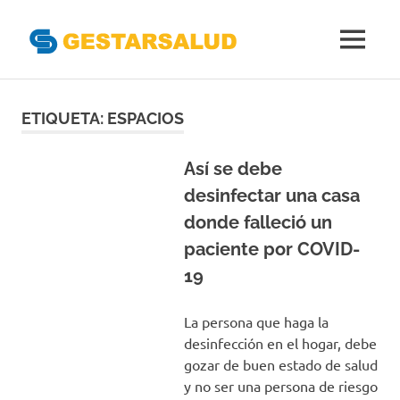
Gestarsal
MENÚ
Asociación
Saltar
de
Empresas
al
ETIQUETA:
ESPACIOS
Gestoras
contenido
del
Aseguramiento
Así se debe
de
desinfectar una casa
la
donde falleció un
Salud
paciente por COVID-
19
La persona que haga la
desinfección en el hogar, debe
gozar de buen estado de salud
y no ser una persona de riesgo