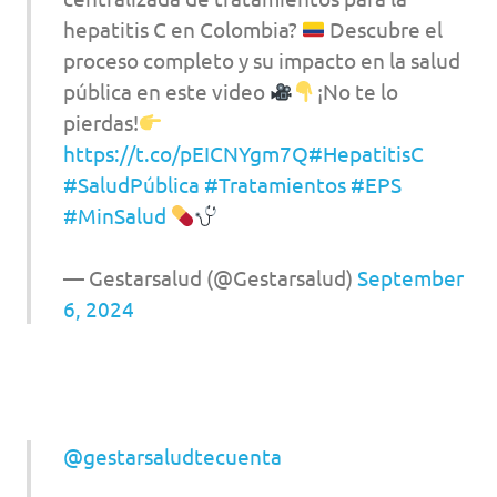
hepatitis C en Colombia?
Descubre el
proceso completo y su impacto en la salud
pública en este video
¡No te lo
pierdas!
https://t.co/pEICNYgm7Q
#HepatitisC
#SaludPública
#Tratamientos
#EPS
#MinSalud
— Gestarsalud (@Gestarsalud)
September
6, 2024
@gestarsaludtecuenta