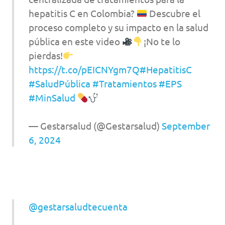
hepatitis C en Colombia?
Descubre el
proceso completo y su impacto en la salud
pública en este video
¡No te lo
pierdas!
https://t.co/pEICNYgm7Q
#HepatitisC
#SaludPública
#Tratamientos
#EPS
#MinSalud
— Gestarsalud (@Gestarsalud)
September
6, 2024
@gestarsaludtecuenta