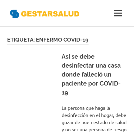
Gestarsal
MENÚ
Asociación
Saltar
de
Empresas
al
ETIQUETA:
ENFERMO COVID-19
Gestoras
contenido
del
Aseguramiento
Así se debe
de
desinfectar una casa
la
donde falleció un
Salud
paciente por COVID-
19
La persona que haga la
desinfección en el hogar, debe
gozar de buen estado de salud
y no ser una persona de riesgo