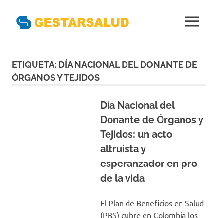
Gestarsal
MENÚ
Asociación
Saltar
de
Empresas
al
ETIQUETA:
DÍA NACIONAL DEL DONANTE DE
Gestoras
contenido
ÓRGANOS Y TEJIDOS
del
Aseguramiento
de
Día Nacional del
la
Donante de Órganos y
Salud
Tejidos: un acto
altruista y
esperanzador en pro
de la vida
El Plan de Beneficios en Salud
(PBS) cubre en Colombia los