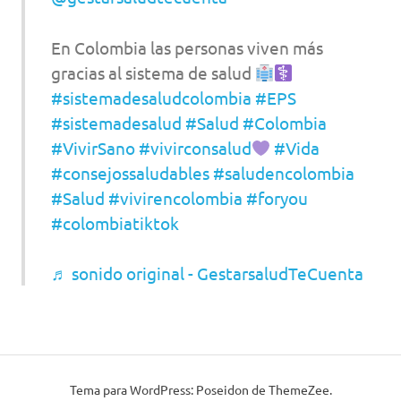
En Colombia las personas viven más
gracias al sistema de salud
#sistemadesaludcolombia
#EPS
#sistemadesalud
#Salud
#Colombia
#VivirSano
#vivirconsalud
#Vida
#consejossaludables
#saludencolombia
#Salud
#vivirencolombia
#foryou
#colombiatiktok
♬ sonido original - GestarsaludTeCuenta
Tema para WordPress: Poseidon de ThemeZee.