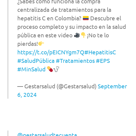
¿Sabes cómo funciona la compra
centralizada de tratamientos para la
hepatitis C en Colombia?
Descubre el
proceso completo y su impacto en la salud
pública en este video
¡No te lo
pierdas!
https://t.co/pEICNYgm7Q
#HepatitisC
#SaludPública
#Tratamientos
#EPS
#MinSalud
— Gestarsalud (@Gestarsalud)
September
6, 2024
@gestarsaludtecuenta