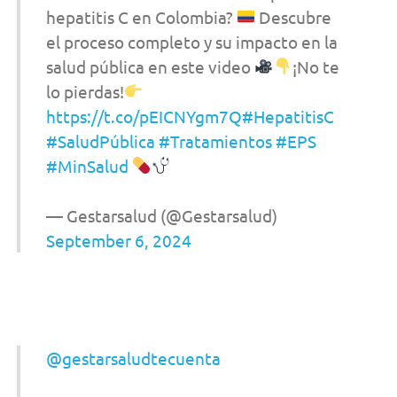
hepatitis C en Colombia?
Descubre
el proceso completo y su impacto en la
salud pública en este video
¡No te
lo pierdas!
https://t.co/pEICNYgm7Q
#HepatitisC
#SaludPública
#Tratamientos
#EPS
#MinSalud
— Gestarsalud (@Gestarsalud)
September 6, 2024
@gestarsaludtecuenta