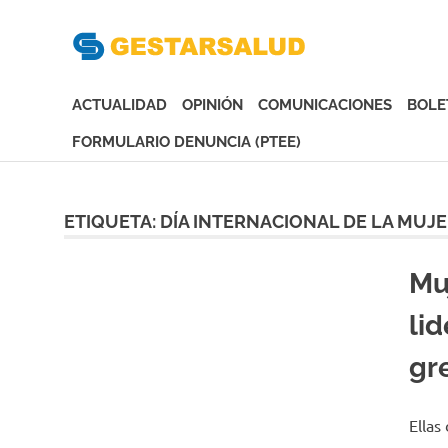
Gesta
Asociación
de
ACTUALIDAD
OPINIÓN
COMUNICACIONES
BOLE
Empresas
Gestoras
FORMULARIO DENUNCIA (PTEE)
del
Saltar
Aseguramiento
al
de
contenido
ETIQUETA:
DÍA INTERNACIONAL DE LA MUJ
la
Salud
Mu
lid
gr
Ellas