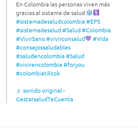
En Colombia las personas viven más
gracias al sistema de salud
#sistemadesaludcolombia
#EPS
#sistemadesalud
#Salud
#Colombia
#VivirSano
#vivirconsalud
#Vida
#consejossaludables
#saludencolombia
#Salud
#vivirencolombia
#foryou
#colombiatiktok
♬ sonido original -
GestarsaludTeCuenta