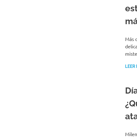
es
má
Más q
delic
miste
LEER
Día
¿Q
at
Milen