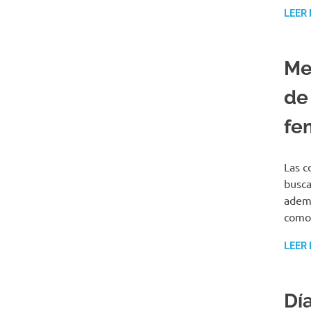
LEER
Me
de
fe
Las c
busca
ademá
como
LEER
Día