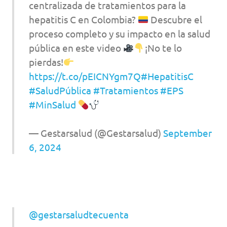
centralizada de tratamientos para la
hepatitis C en Colombia?
Descubre el
proceso completo y su impacto en la salud
pública en este video
¡No te lo
pierdas!
https://t.co/pEICNYgm7Q
#HepatitisC
#SaludPública
#Tratamientos
#EPS
#MinSalud
— Gestarsalud (@Gestarsalud)
September
6, 2024
@gestarsaludtecuenta