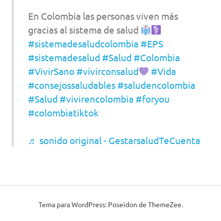
En Colombia las personas viven más
gracias al sistema de salud
#sistemadesaludcolombia
#EPS
#sistemadesalud
#Salud
#Colombia
#VivirSano
#vivirconsalud
#Vida
#consejossaludables
#saludencolombia
#Salud
#vivirencolombia
#foryou
#colombiatiktok
♬ sonido original - GestarsaludTeCuenta
Tema para WordPress: Poseidon de ThemeZee.