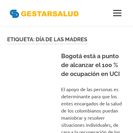
Gestarsal
MENÚ
Asociación
Saltar
de
Empresas
al
ETIQUETA:
DÍA DE LAS MADRES
Gestoras
contenido
del
Aseguramiento
Bogotá está a punto
de
de alcanzar el 100 %
la
de ocupación en UCI
Salud
El apoyo de las personas es
determinante para que los
entes encargados de la salud
de los colombianos puedan
maniobrar y resolver
situaciones individuales, de
cara a la recuperación de los