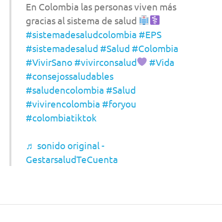
En Colombia las personas viven más
gracias al sistema de salud
#sistemadesaludcolombia
#EPS
#sistemadesalud
#Salud
#Colombia
#VivirSano
#vivirconsalud
#Vida
#consejossaludables
#saludencolombia
#Salud
#vivirencolombia
#foryou
#colombiatiktok
♬ sonido original -
GestarsaludTeCuenta