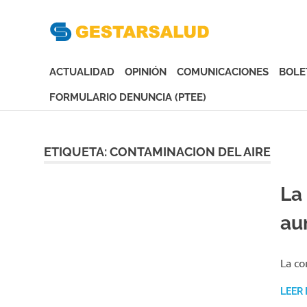
Gesta
Asociación
de
ACTUALIDAD
OPINIÓN
COMUNICACIONES
BOLE
Empresas
Gestoras
FORMULARIO DENUNCIA (PTEE)
del
Saltar
Aseguramiento
al
de
contenido
ETIQUETA:
CONTAMINACION DEL AIRE
la
Salud
La
au
La co
LEER