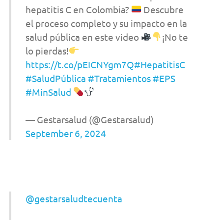
hepatitis C en Colombia?
Descubre
el proceso completo y su impacto en la
salud pública en este video
¡No te
lo pierdas!
https://t.co/pEICNYgm7Q
#HepatitisC
#SaludPública
#Tratamientos
#EPS
#MinSalud
— Gestarsalud (@Gestarsalud)
September 6, 2024
@gestarsaludtecuenta