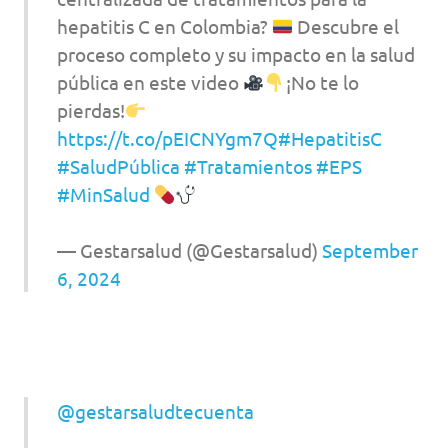
hepatitis C en Colombia?
Descubre el
proceso completo y su impacto en la salud
pública en este video
¡No te lo
pierdas!
https://t.co/pEICNYgm7Q
#HepatitisC
#SaludPública
#Tratamientos
#EPS
#MinSalud
— Gestarsalud (@Gestarsalud)
September
6, 2024
@gestarsaludtecuenta