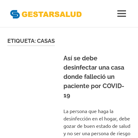
Gestarsal
MENÚ
Asociación
Saltar
de
Empresas
al
ETIQUETA:
CASAS
Gestoras
contenido
del
Aseguramiento
Así se debe
de
desinfectar una casa
la
donde falleció un
Salud
paciente por COVID-
19
La persona que haga la
desinfección en el hogar, debe
gozar de buen estado de salud
y no ser una persona de riesgo