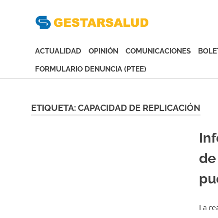
Gesta
Asociación
de
ACTUALIDAD
OPINIÓN
COMUNICACIONES
BOLE
Empresas
Gestoras
FORMULARIO DENUNCIA (PTEE)
del
Saltar
Aseguramiento
al
de
contenido
ETIQUETA:
CAPACIDAD DE REPLICACIÓN
la
Salud
In
de
pu
La re