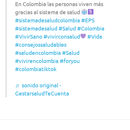
En Colombia las personas viven más
gracias al sistema de salud
#sistemadesaludcolombia
#EPS
#sistemadesalud
#Salud
#Colombia
#VivirSano
#vivirconsalud
#Vida
#consejossaludables
#saludencolombia
#Salud
#vivirencolombia
#foryou
#colombiatiktok
♬ sonido original -
GestarsaludTeCuenta