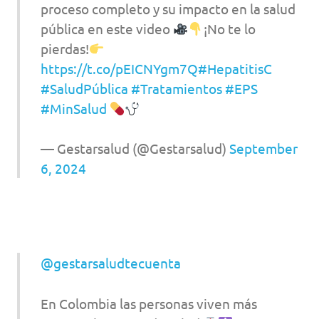
proceso completo y su impacto en la salud
pública en este video
¡No te lo
pierdas!
https://t.co/pEICNYgm7Q
#HepatitisC
#SaludPública
#Tratamientos
#EPS
#MinSalud
— Gestarsalud (@Gestarsalud)
September
6, 2024
@gestarsaludtecuenta
En Colombia las personas viven más