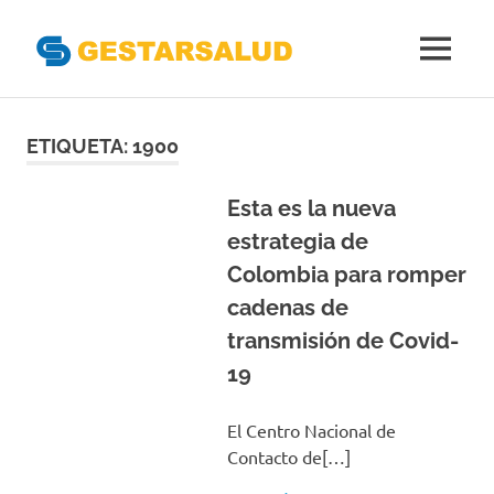
Gestarsal
MENÚ
Asociación
Saltar
de
Empresas
al
ETIQUETA:
1900
Gestoras
contenido
del
Aseguramiento
Esta es la nueva
de
estrategia de
la
Colombia para romper
Salud
cadenas de
transmisión de Covid-
19
El Centro Nacional de
Contacto de[…]