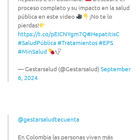
proceso completo y su impacto en la salud
pública en este video
¡No te lo
pierdas!
https://t.co/pEICNYgm7Q
#HepatitisC
#SaludPública
#Tratamientos
#EPS
#MinSalud
— Gestarsalud (@Gestarsalud)
September
6, 2024
@gestarsaludtecuenta
En Colombia las personas viven más