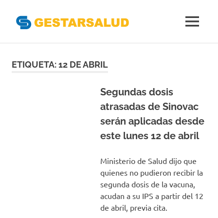
Gestarsal
MENÚ
Asociación
Saltar
de
Empresas
al
ETIQUETA:
12 DE ABRIL
Gestoras
contenido
del
Aseguramiento
Segundas dosis
de
atrasadas de Sinovac
la
serán aplicadas desde
Salud
este lunes 12 de abril
Ministerio de Salud dijo que
quienes no pudieron recibir la
segunda dosis de la vacuna,
acudan a su IPS a partir del 12
de abril, previa cita.