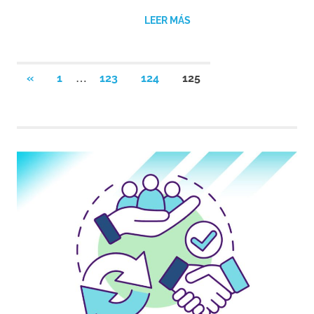
LEER MÁS
Navegación
…
ENTRADAS
«
1
123
124
125
ANTERIORES
de
entradas