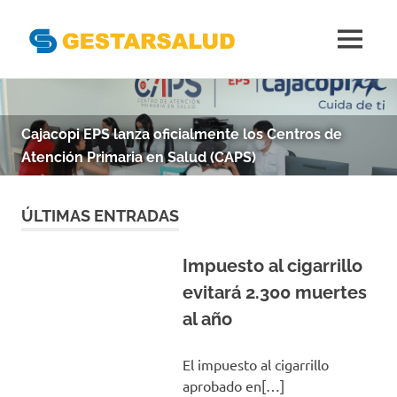
Gestarsal
MENÚ
Asociación
Saltar
de
al
Empresas
Gestoras
contenido
Cajacopi EPS lanza oficialmente los Centros de
del
Atención Primaria en Salud (CAPS)
Aseguramiento
de
la
ÚLTIMAS ENTRADAS
Salud
Impuesto al cigarrillo
evitará 2.300 muertes
al año
El impuesto al cigarrillo
aprobado en[…]