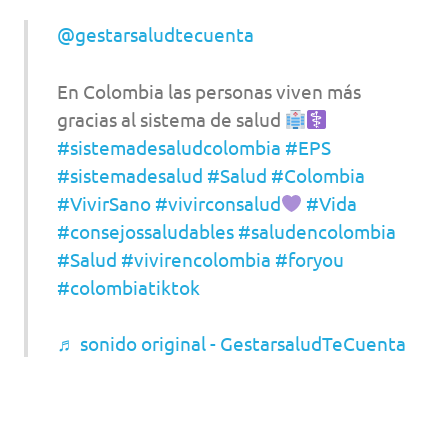
@gestarsaludtecuenta
En Colombia las personas viven más
gracias al sistema de salud
#sistemadesaludcolombia
#EPS
#sistemadesalud
#Salud
#Colombia
#VivirSano
#vivirconsalud
#Vida
#consejossaludables
#saludencolombia
#Salud
#vivirencolombia
#foryou
#colombiatiktok
♬ sonido original - GestarsaludTeCuenta